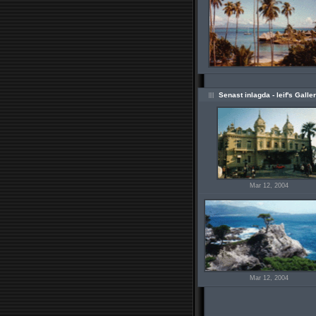
Senast inlagda - leif's Galler
Mar 12, 2004
Mar 12, 2004