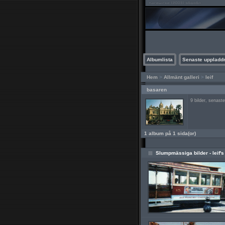
Albumlista
Senaste uppladd
Hem
>
Allmänt galleri
>
leif
basaren
9 bilder, senast
1 album på 1 sida(or)
Slumpmässiga bilder - leif's