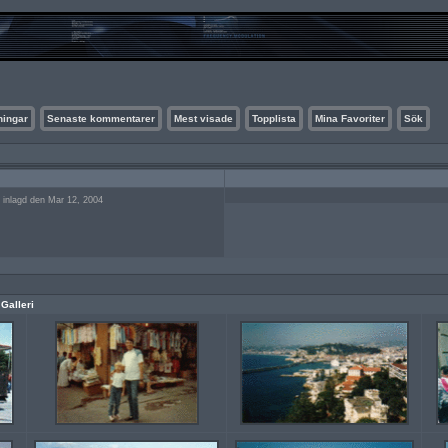
ningar
Senaste kommentarer
Mest visade
Topplista
Mina Favoriter
Sök
e inlagd den Mar 12, 2004
 Galleri