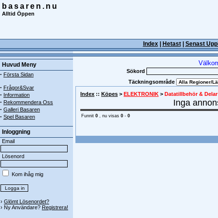
basaren.nu
Alltid Öppen
Index
|
Hetast
|
Senast Upp
Välkom
Huvud Meny
Sökord
·
Första Sidan
Täckningsområde
·
Frågor&Svar
·
Index
::
Köpes
>
ELEKTRONIK
>
Datatillbehör & Delar
Information
Inga annons
·
Rekommendera Oss
·
Galleri Basaren
·
Funnit
0
, nu visas
0
-
0
Spel Basaren
Inloggning
Email
Lösenord
Kom ihåg mig
›
Glömt Lösenordet?
› Ny Användare?
Registrera!