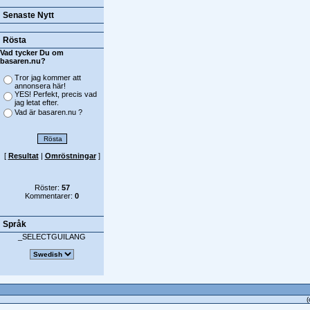
Senaste Nytt
Rösta
Vad tycker Du om
basaren.nu?
Tror jag kommer att
annonsera här!
YES! Perfekt, precis vad
jag letat efter.
Vad är basaren.nu ?
[
Resultat
|
Omröstningar
]
Röster:
57
Kommentarer:
0
Språk
_SELECTGUILANG