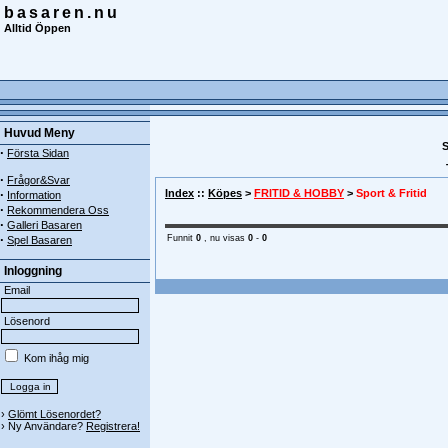
basaren.nu
Alltid Öppen
Huvud Meny
·
Första Sidan
·
Frågor&Svar
·
Index
::
Köpes
>
FRITID & HOBBY
>
Sport & Fritid
Information
·
Rekommendera Oss
·
Galleri Basaren
·
Funnit
0
, nu visas
0
-
0
Spel Basaren
Inloggning
Email
Lösenord
Kom ihåg mig
›
Glömt Lösenordet?
› Ny Användare?
Registrera!