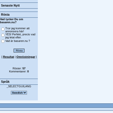
Senaste Nytt
Rösta
Vad tycker Du om
basaren.nu?
Tror jag kommer att
annonsera här!
YES! Perfekt, precis vad
jag letat efter.
Vad är basaren.nu ?
[
Resultat
|
Omröstningar
]
Röster:
57
Kommentarer:
0
Språk
_SELECTGUILANG