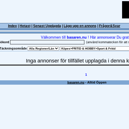
Index
|
Hetast
|
Senast Upplagda
|
Lägg upp en annons
|
Frågor&Svar
Välkommen till
basaren.nu
! Här annonserar Du grat
Sökord
(använd kommatecken för att se
Täckningsområde
Inga annonser för tillfället upplagda i denna 
1
basaren.nu
- Alltid Öppen