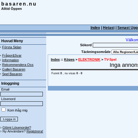
basaren.nu
Alltid Öppen
Index
|
Hetast
|
Senast Upp
Välkom
Huvud Meny
Sökord
·
Första Sidan
Täckningsområde
·
Frågor&Svar
·
Index
::
Köpes
>
ELEKTRONIK
>
TV-Spel
Information
Inga annons
·
Rekommendera Oss
·
Galleri Basaren
·
Funnit
0
, nu visas
0
-
0
Spel Basaren
Inloggning
Email
Lösenord
Kom ihåg mig
›
Glömt Lösenordet?
› Ny Användare?
Registrera!