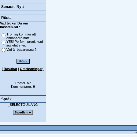
Senaste Nytt
Rösta
Vad tycker Du om
basaren.nu?
Tror jag kommer att
annonsera här!
YES! Perfekt, precis vad
jag letat efter.
Vad är basaren.nu ?
[
Resultat
|
Omröstningar
]
Röster:
57
Kommentarer:
0
Språk
_SELECTGUILANG